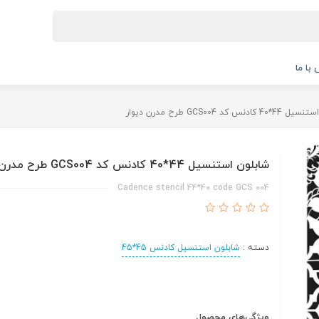
با ما
دنس کد GCS004 طرح مدرن دیوار
شابلون استنسیل 44*40 کادنس کد GCS004 طرح مدرن دیوار
Cadence stencil 44*40 code GCS 004
دسته :
شابلون استنسیل کادنس 45*45
ویژگی‌های محصول