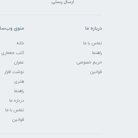
ارسال پستی
درباره ما
منوی وب‌سا
تماس با ما
خانه
راهنما
کتب معماری
حریم خصوصی
عمران
قوانین
نوشت افزار
هنری
راهنما
درباره ما
تماس با ما
قوانین