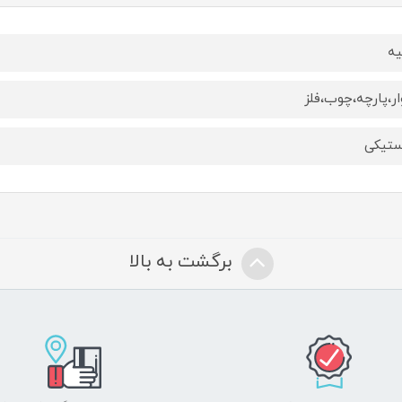
یه
ار،پارچه،چوب،فلز
ستیکی
برگشت به بالا