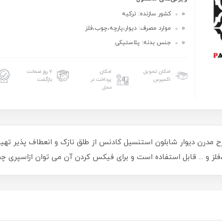
کشور سازنده: ترکیه
موارد مصرف: دیوار،پارچه،چوب،فلز
جنس بدنه: پلاستیکی
امکان تحویل
امکان
۷ روز ضمانت
اکسپرس
پرداخت در
بازگشت
محل
ون استنسیل 44*40 کادنس کد GCS004 طرح مدرن دیوار شابلون استنسیل کادنس از طلق نازک و ا
لز و ... قابل استفاده است و برای فیکس کردن آن می توان ازاسپری چ