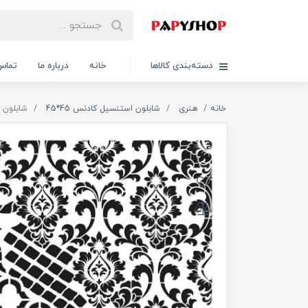
دسته‌بندی کالاها
خانه
درباره ما
تماس 
خانه
هنری
شابلون استنسیل کادنس 45*45
شابلون استنسیل 44*40 کا