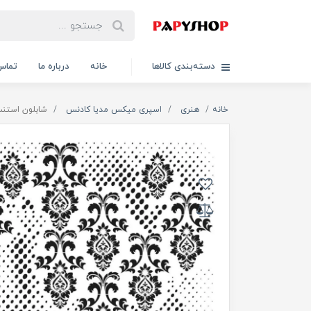
دسته‌بندی کالاها
خانه
درباره ما
تماس 
خانه
هنری
اسپری میکس مدیا کادنس
شابلون استنسیل 44*40 کادنس کد GCS007 ط