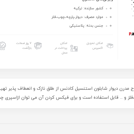
کشور سازنده: ترکیه
موارد مصرف: دیوار،پارچه،چوب،فلز
جنس بدنه: پلاستیکی
امکان تحویل
امکان
۷ روز ضمانت
اکسپرس
پرداخت در
بازگشت
محل
ون استنسیل 44*40 کادنس کد GCS007 طرح مدرن دیوار شابلون استنسیل کادنس از طلق نازک و ان
لز و ... قابل استفاده است و برای فیکس کردن آن می توان ازاسپری چ