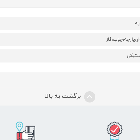
یه
ار،پارچه،چوب،فلز
ستیکی
برگشت به بالا