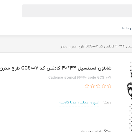
با ما
رح مدرن دیوار
شابلون استنسیل 44*40 کادنس کد GCS007 طرح مدرن دیوار
Cadence stencil 44*40 code GCS 007
دسته :
اسپری میکس مدیا کادنس
ویژگی‌های محصول