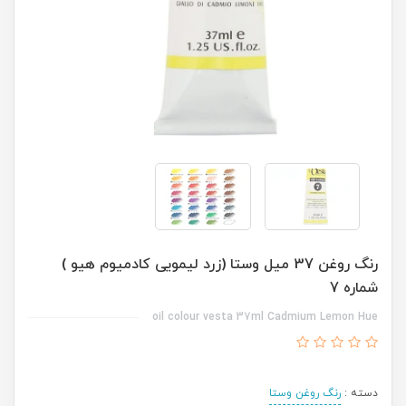
رنگ روغن 37 میل وستا (زرد لیمویی کادمیوم هیو )
شماره 7
oil colour vesta 37ml Cadmium Lemon Hue
دسته :
رنگ روغن وستا