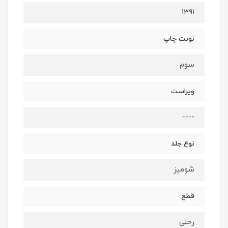
1391
نوبت چاپ
سوم
ویراست
----
نوع جلد
شومیز
قطع
رحلی