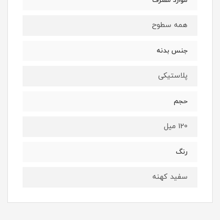
موارد مصرف
همه سطوح
جنس بدنه
پلاستیکی
حجم
120 میل
رنگ
سفید کهنه