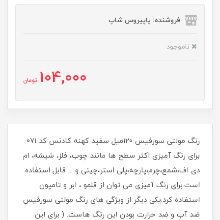
فروشنده: پاپیروس شاپ
ناموجود
104,000
تومان
رنگ مولتی سورفیس 120میل سفید کهنه کادنس کد 071
برای رنگ آمیزی اکثر سطح ها مانند چوب، فلز، شیشه، ام
دی اف،شمع،چرم،پارچه،پلی استر،چینی و ... قابل استفاده
است.برای رنگ آمیزی می توان از قلمو ، ابر و تامپون
استفاده کرد.یکی دیگر از ویژگی های رنگ مولتی سورفیس
ضد آب و ضد حرارت بودن این رنگ هاست. ( برای این