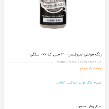
رنگ مولتی سورفیس 120 میل کد 066 سنگی
Multisurfaces Tas cadence 066
دسته :
رنگ مولتی سورفیس کادنس
ویژگی‌های محصول