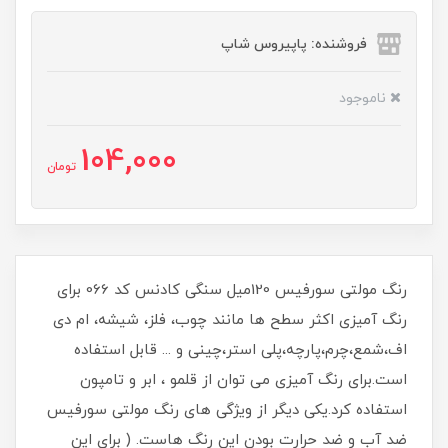
فروشنده: پاپیروس شاپ
ناموجود
104,000
تومان
رنگ مولتی سورفیس 120میل سنگی کادنس کد 066 برای
رنگ آمیزی اکثر سطح ها مانند چوب، فلز، شیشه، ام دی
اف،شمع،چرم،پارچه،پلی استر،چینی و ... قابل استفاده
است.برای رنگ آمیزی می توان از قلمو ، ابر و تامپون
استفاده کرد.یکی دیگر از ویژگی های رنگ مولتی سورفیس
ضد آب و ضد حرارت بودن این رنگ هاست. ( برای این