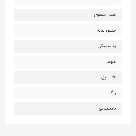
همه سطوح
جنس بدنه
پلاستیکی
حجم
120 میل
رنگ
بادمجانی