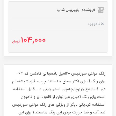
فروشنده: پاپیروس شاپ
ناموجود
104,000
تومان
رنگ مولتی سورفیس 120میل بادمجانی کادنس کد 064
برای رنگ آمیزی اکثر سطح ها مانند چوب، فلز، شیشه، ام
دی اف،شمع،چرم،پارچه،پلی استر،چینی و ... قابل استفاده
است.برای رنگ آمیزی می توان از قلمو ، ابر و تامپون
استفاده کرد.یکی دیگر از ویژگی های رنگ مولتی سورفیس
ضد آب و ضد حرارت بودن این رنگ هاست. ( برای این