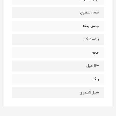
همه سطوح
جنس بدنه
پلاستیکی
حجم
120 میل
رنگ
سبز شبدری