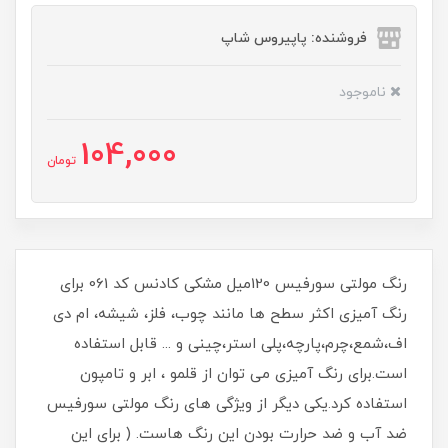
فروشنده: پاپیروس شاپ
ناموجود
104,000
تومان
رنگ مولتی سورفیس 120میل مشکی کادنس کد 061 برای
رنگ آمیزی اکثر سطح ها مانند چوب، فلز، شیشه، ام دی
اف،شمع،چرم،پارچه،پلی استر،چینی و ... قابل استفاده
است.برای رنگ آمیزی می توان از قلمو ، ابر و تامپون
استفاده کرد.یکی دیگر از ویژگی های رنگ مولتی سورفیس
ضد آب و ضد حرارت بودن این رنگ هاست. ( برای این