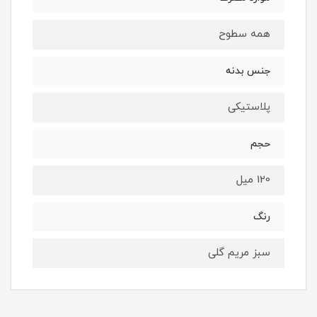
همه سطوح
جنس بدنه
پلاستیکی
حجم
120 میل
رنگ
سبز مریم گلی