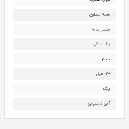
همه سطوح
جنس بدنه
پلاستیکی
حجم
120 میل
رنگ
آبی ناپلیونی