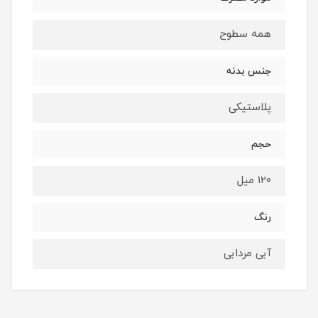
همه سطوح
جنس بدنه
پلاستیکی
حجم
120 میل
رنگ
آبی مردابی