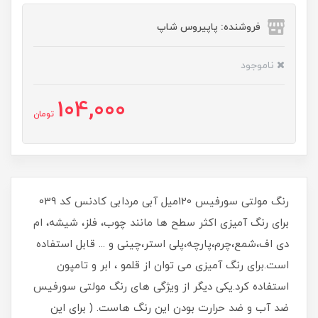
فروشنده: پاپیروس شاپ
ناموجود
104,000
تومان
رنگ مولتی سورفیس 120میل آبی مردابی کادنس کد 039
برای رنگ آمیزی اکثر سطح ها مانند چوب، فلز، شیشه، ام
دی اف،شمع،چرم،پارچه،پلی استر،چینی و ... قابل استفاده
است.برای رنگ آمیزی می توان از قلمو ، ابر و تامپون
استفاده کرد.یکی دیگر از ویژگی های رنگ مولتی سورفیس
ضد آب و ضد حرارت بودن این رنگ هاست. ( برای این