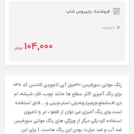
فروشنده: پاپیروس شاپ
ناموجود
104,000
تومان
رنگ مولتی سورفیس 120میل آبی لاجوردی کادنس کد 038
برای رنگ آمیزی اکثر سطح ها مانند چوب، فلز، شیشه، ام
دی اف،شمع،چرم،پارچه،پلی استر،چینی و ... قابل استفاده
است.برای رنگ آمیزی می توان از قلمو ، ابر و تامپون
استفاده کرد.یکی دیگر از ویژگی های رنگ مولتی سورفیس
ضد آب و ضد حرارت بودن این رنگ هاست. ( برای این