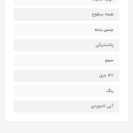
همه سطوح
جنس بدنه
پلاستیکی
حجم
120 میل
رنگ
آبی لاجوردی