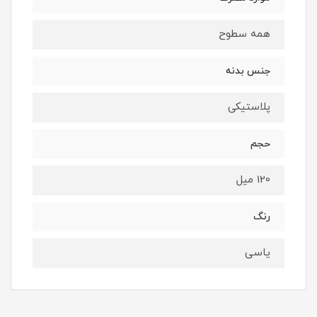
همه سطوح
جنس بدنه
پلاستیکی
حجم
120 میل
رنگ
یاسی