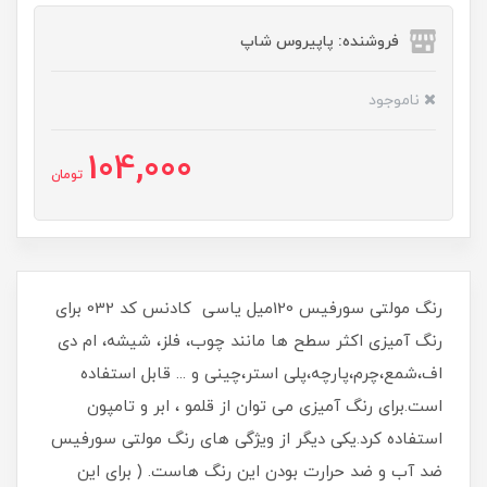
فروشنده: پاپیروس شاپ
ناموجود
104,000
تومان
رنگ مولتی سورفیس 120میل یاسی کادنس کد 032 برای
رنگ آمیزی اکثر سطح ها مانند چوب، فلز، شیشه، ام دی
اف،شمع،چرم،پارچه،پلی استر،چینی و ... قابل استفاده
است.برای رنگ آمیزی می توان از قلمو ، ابر و تامپون
استفاده کرد.یکی دیگر از ویژگی های رنگ مولتی سورفیس
ضد آب و ضد حرارت بودن این رنگ هاست. ( برای این