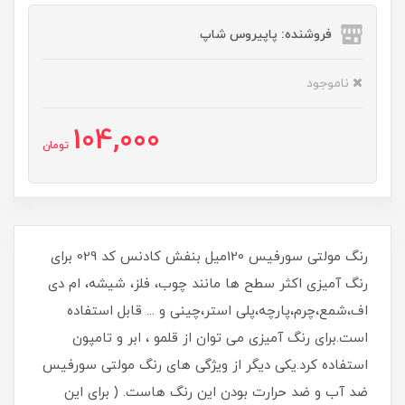
فروشنده: پاپیروس شاپ
ناموجود
104,000
تومان
رنگ مولتی سورفیس 120میل بنفش کادنس کد 029 برای
رنگ آمیزی اکثر سطح ها مانند چوب، فلز، شیشه، ام دی
اف،شمع،چرم،پارچه،پلی استر،چینی و ... قابل استفاده
است.برای رنگ آمیزی می توان از قلمو ، ابر و تامپون
استفاده کرد.یکی دیگر از ویژگی های رنگ مولتی سورفیس
ضد آب و ضد حرارت بودن این رنگ هاست. ( برای این