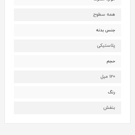
همه سطوح
جنس بدنه
پلاستیکی
حجم
120 میل
رنگ
بنفش