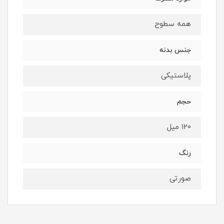
همه سطوح
جنس بدنه
پلاستیکی
حجم
120 میل
رنگ
صورتی