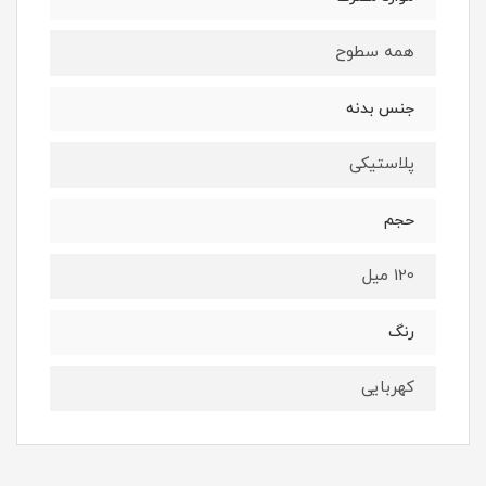
همه سطوح
جنس بدنه
پلاستیکی
حجم
120 میل
رنگ
کهربایی