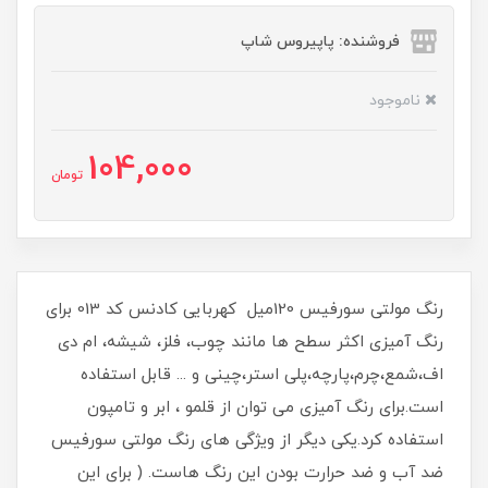
فروشنده: پاپیروس شاپ
ناموجود
104,000
تومان
رنگ مولتی سورفیس 120میل کهربایی کادنس کد 013 برای
رنگ آمیزی اکثر سطح ها مانند چوب، فلز، شیشه، ام دی
اف،شمع،چرم،پارچه،پلی استر،چینی و ... قابل استفاده
است.برای رنگ آمیزی می توان از قلمو ، ابر و تامپون
استفاده کرد.یکی دیگر از ویژگی های رنگ مولتی سورفیس
ضد آب و ضد حرارت بودن این رنگ هاست. ( برای این